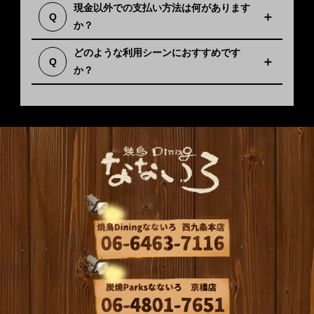
すすめしております。
現金以外での支払い方法は何があります
だけます。西九条本店は電子マネー（交通
Q
か？
系・iD等）やQR決済（PayPay等）も利用可
A
能です。京橋店は、電子マネー、QRコード決
美味しい鶏料理とお酒を楽しみたい時はもち
どのような利用シーンにおすすめです
Q
済共にご利用いただけません。ご希望の方法
ろん、初めての方でも盛り上がれる雰囲気で
か？
A
でお支払いください。
ございます。友人とのお食事や飲み会など、
さまざまなシーンでご利用いただけます。