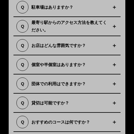
恐れ入りますが、京橋店・西九条本店ともに
駐車場はありますか？
Q
駐車場のご用意はございません。近隣の有料
A
駐車場、または公共交通機関をご利用くださ
西九条本店はJR・阪神「西九条駅」より徒歩
最寄り駅からのアクセス方法を教えてく
い。
1分です。
Q
ださい。
京橋店は京阪・地下鉄「京橋駅」より徒歩3
A
分、JR「京橋駅」より徒歩5分の場所にござ
落ち着いた雰囲気の空間で、靴を脱いでくつ
お店はどんな雰囲気ですか？
Q
います。
ろげる掘りごたつ席やお座敷もございます。
A
初めてのお客様にも気軽にお楽しみいただけ
ご用意しております。
る雰囲気づくりを心がけております。
個室や半個室はありますか？
Q
西九条本店は掘りごたつの完全個室、京橋店
可能でございます。
A
は半個室のお座敷および座敷個室がございま
西九条本店は最大20名様までの個室がござい
す。
団体での利用はできますか？
Q
ます。
A
京橋店も宴会に対応しており、人数やご予算
可能でございます。
に合わせたコースのご相談も承っておりま
貸切は可能ですか？
Q
西九条本店は20〜50名様、京橋店は25〜30
す。
A
名様で貸切を承っております。詳細は各店舗
までご相談ください。
西九条本店は「【料理もお酒も楽しむ！】大
おすすめのコースは何ですか？
Q
両店舗ともにクレジットカード（VISA、
満足！飲み放題グレードアップコース」をお
A
Master、JCB、AMEX、Dinersをご利用いた