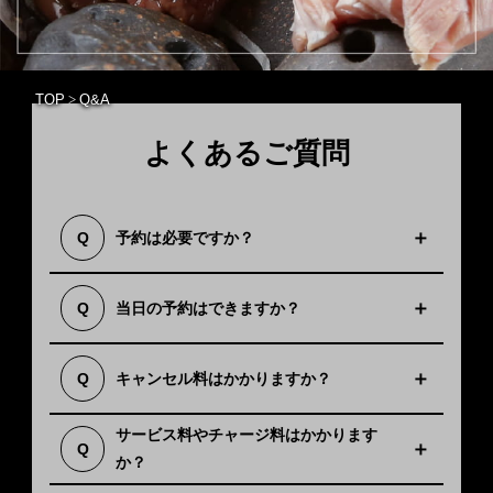
TOP
>
Q&A
よくあるご質問
必須ではございませんが、WEB予約またはお
予約は必要ですか？
Q
電話にてご予約いただけます。確実にお席を
A
ご用意するため、事前のご予約をおすすめい
たします。
当日の予約はできますか？
Q
ご予約は前日までにお願いいたします。
A
キャンセル料はかかりますか？
Q
当日キャンセルはコース料金の100％を頂戴
A
しております。
サービス料やチャージ料はかかります
Q
京橋店では席料として100円を頂戴しており
か？
A
ます。