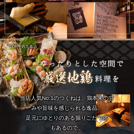
TOP
>
西九条店
当店人気No.1のつくねは、鶏本来の甘
みや旨味を感じられる逸品。
足元にゆとりのある掘りごたつ席
もあるので、