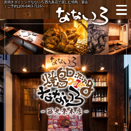
炭焼きダイニングなないろ 西九条店で楽しむ焼鳥・宴会
｜ご予約は06-6463-7116へ